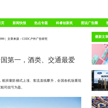
首页
新闻快报
热点专题
科睿创新奖
图说广告圈
最新文
2999
|
文章来源：CODC户外广告研究
全国第一，酒类、交通最爱
苏，航班量阶梯式上涨、客流直线攀升，全国各机场重现
家航司扭亏为盈。