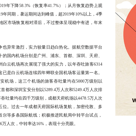
19年下降58.3%（恢复率41.7%）；从月恢复趋势上观
9年同期，暑运期间达到峰值，超2019年10%以上，4季
际/地区市场恢复相对滞后，不过整体呈现稳中有进，年末
争也异常激烈，实力较量日趋白热化。据航空数据平台
前十的国内机场分别是广州、浦东、首都、深圳、天府、
白云机场再次展现了强大的实力，以年吞吐旅客6314
这已是白云机场连续四年蝉联全国机场客运量第一名。
安机场，这三个机场的旅客吞吐量均在5000万级别以
首都和深圳宝安分别以5289.4万人次和5249.4万人次排
吐量均在四千万级别，成都天府机场以4478.5万人次
第五位。过去一年成都天府国际机场复航，加密伦敦、多
首尔等多条国际航线；积极推进民航局中转平台试点，
2.6万人次，中转率达16%，表现十分亮眼。