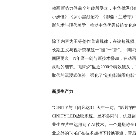
动画新势力俘获全年龄段受众，中华优秀传
小妖怪》《罗小黑战记
2》《聊斋：兰若寺
影艺术与现代美学，推动中华优秀传统文化
除了内容为王等创作普遍规律，在被短视频
长期主义与视听突破这一
“慢”一“新”。《
间隔更久，N年磨一剑与新技术叠加，在动
灵动的细节。“哪吒2”里近2000个特效镜头，
取代的沉浸式体验，强化了“进电影院看电影
新质生产力
“CINITY与《阿凡达3》天生一对。”影
CINITY LED放映系统。差不多同时，
业生在片中运用到了AI技术。一个是堪称全
业之外的“小白”在技术加持下转换赛道，背