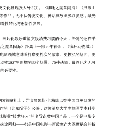
统文化显现强大号召力。《哪吒之魔童闹海》《浪浪山
》等作品，无不从传统文化、神话典故里汲取灵感，融光
创造性转化与创新性发展。
、碎片化娱乐重塑文娱消费习惯的今天，关键的还在乎
哪吒之魔童闹海》距离上一部五年有余，《疯狂动物城2》
画电影领域意味着打磨更扎实的故事、更恢弘的场面、更
“动物城2”里新增的80个场景、76种动物，最终化为无可
”的必要性。
片的中国首映礼上，导演詹姆斯·卡梅隆点赞中国自主研发的
仇晟创作的《比如父子》公映，这位清华大学生物医学本科毕
球影业“技术狂人”的名导点赞中国产品，一个是电影专
后殊途同归——都是中国电影与新质生产力深度耦合的折