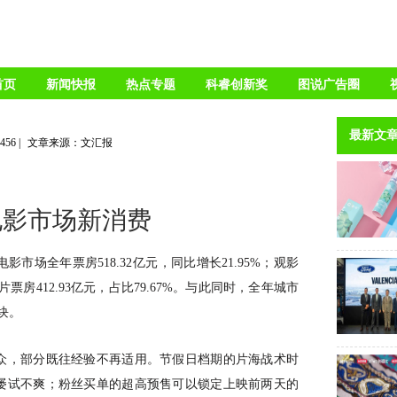
首页
新闻快报
热点专题
科睿创新奖
图说广告圈
最新文
6456
|
文章来源：文汇报
电影市场新消费
影市场全年票房518.32亿元，同比增长21.95%；观影
影片票房412.93亿元，占比79.67%。与此同时，全年城市
7块。
众，部分既往经验不再适用。节假日档期的片海战术时
屡试不爽；粉丝买单的超高预售可以锁定上映前两天的