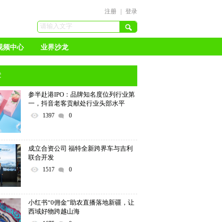
注册
|
登录
视频中心
业界沙龙
章
参半赴港IPO：品牌知名度位列行业第
一，抖音老客贡献处行业头部水平
1397
0
成立合资公司 福特全新跨界车与吉利
联合开发
1517
0
小红书“0佣金”助农直播落地新疆，让
西域好物跨越山海