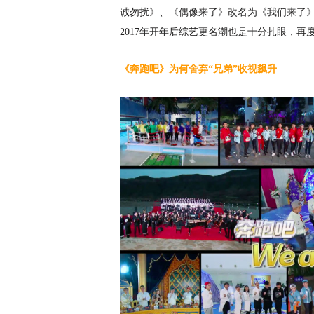
诚勿扰》、《偶像来了》改名为《我们来了
2017年开年后综艺更名潮也是十分扎眼，再
《奔跑吧》为何舍弃
“兄弟”收视飙升