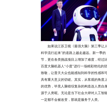
如果说
江苏卫
视《最强大脑》
第三季让
科学流行起来
”
的道路上
越走越远。新一季的
节，
更在各类挑战项目上增加了难度，
经过
百度大脑机器人
“小度”进行一场精彩绝伦的
致敬，
让
普天大众
也能感知到科学的性感和
具有重大意义的切磋
。
其实，从客观的角度
的优势，毕竟人脑错综复杂的构造连人类自
源于人类呢。无论是当下社会大肆对人工智
一定都不会被改变，那就是服务于人类。