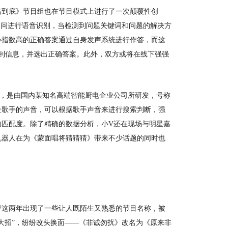
站到底》
节目组
也
在
节目模式上
进行了
一次颠覆性创
提问进行语音识别，当检测到问题关键词和问题的解决方
心指数高的正确答案通过自身发声系统进行
作答
，
而这
索到信息，并选出正确答案。此外，双方或将在线下强强
，
是由国内某知名高端智能厨电企业公司所研发，号称
0多位歌手的声音，可以根据歌手声音来进行搜索判断，强
的匹配度。除了精确的数据分析，小V还在现场与明星嘉
机器人在为《蒙面唱将猜猜猜》带来不少话题的同时也
2017这两年出现了一些让人既陌生又熟悉的节目名称，被
大招”，纷纷改头换面——《非诚勿扰》改名为《原来非