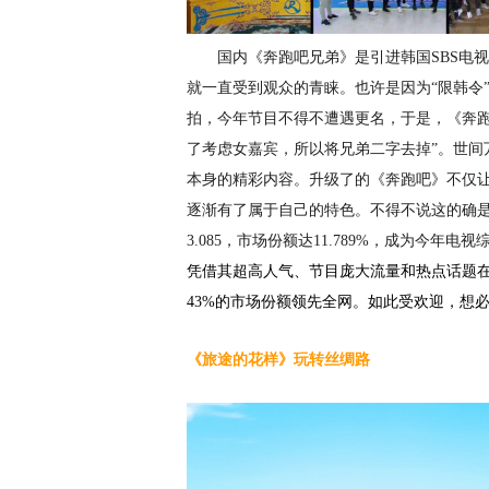
国内
《奔跑吧兄弟》是引进韩国
SBS电
就一直受到观众的青睐。也许是因为“限韩令”的
拍，今年节目不得不遭遇更名，于是，《奔跑
了考虑女嘉宾，所以将兄弟二字去掉”。世间
本身的精彩内容。升级了的《奔跑吧》不仅让
逐渐有了属于自己的特色。
不得不说这的确
3.085，市场份额达11.789%，成为今年
凭借
其
超高人气
、
节目庞大流量
和热点话题
43%的市场份额领先全网
。如此受欢迎，想
《旅途的花样》玩转丝绸路