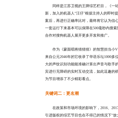
同样是江苏卫视的王牌综艺栏目，
《一
新
，
加入的
机器人
“汪仔”根据主持人
的
即时
案后，再进行正确率比对，
最终
将它认为信
一套运行下来
基本可以
保障在
500毫秒内搜
合作对搜狗机器人展开更多开发和推广。
作为《蒙面唱将猜猜猜》的智慧担当小
V
来自公元
2046年的它收录了华语乐坛100
大的声纹识别功能能准确计算出声音与歌手
宾进行无障碍的实时互动交流，如此逗趣的
为节目增添了不少精彩看点。
关键词二：更名潮
在政策和市场环境的影响下，
2016、
引进版权的综艺节目也在不得已的情况下“放