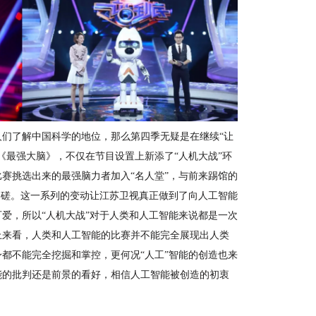
人们了解中国科学的地位，那么第四季
无疑是
在继续
“
让
《最强大脑》，不仅在节目设置上
新添了
“人机大战”环
比赛挑选出来的最强脑力者加入
“名人堂”，与
前
来踢馆的
切磋。
这一系列的变动让
江苏卫视真正做到了向人工智能
可爱，
所以
“
人机大战
”
对于人类和人工智能
来说
都是一次
上来看，人类和人工智能的比赛并不能完全展现出人类
身都不能完全挖掘和掌控，更何况
“人工”智能的创造也来
能的批判还是前景的看好，相信人工智能被创造的初衷