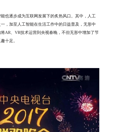
智能
也逐步
成为互联网发展
下
的
炙热
风口。
其中，人工
之一，加至人工智能在生活工作中的日益普及，无形中
如将
AR、
VR技术运营到央视春晚，不但无形中增加了节
逗趣十足。