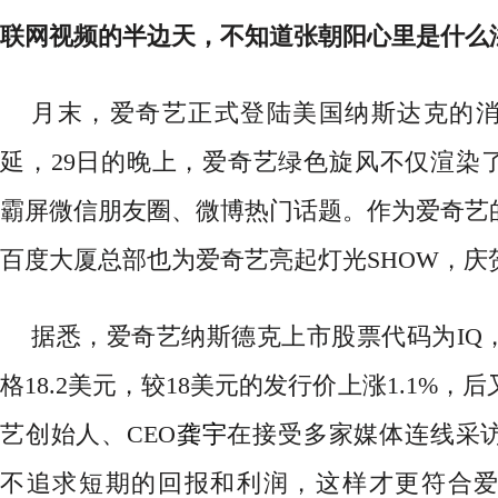
联网视频的半边天，不知道张朝阳心里是什么
月末，爱奇艺正式登陆美国纳斯达克
的
延，
29日的晚上，爱奇艺绿色旋风不仅渲染
霸屏微信朋友圈、微博热门话题。作为爱奇艺的
百度大厦总部也
为爱奇艺亮起灯光
SHOW，
据悉，爱奇艺纳斯德克上市
股票代码为
I
格18.2美元，
较
18美元的发行价上涨1.1%，
艺创始人、
CEO
龚宇
在接受多家媒体连线采
不追求短期的回报和利润，这样才更符合