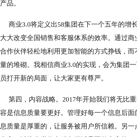
产品。
商业
3.0将定义出58集团在下一个五年的增
大大改变全国销售和客服体系的效率。通过商业
合作伙伴轻松地利用更加智能的方式挣钱，而
量的堆砌。我相信商业3.0的实现，会为集团
员打开新的局面，让大家更有尊严。
第四，内容战略。
2017年开始我们将无比
容是信息质量要更好。管理好每一个信息后面
息质量是厚重的，让服务被用户所信赖。另一