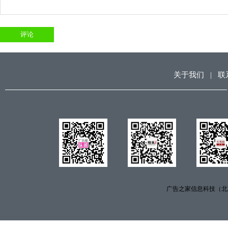
关于我们
|
联
广告之家信息科技（北