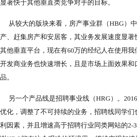
显著快于其他垂直类竞争对手的目标。
从较大的版块来看，房产事业群（
HBG）
产、赶集房产和安居客，其业务发展速度显著
其他垂直平台，现在有60万的经纪人在使用我
开发商业务也快速增长，且是市场上面效果和
品。
另一个产品线是招聘事业线（
HRG）。20
优化，调整了不可持续的业务，招聘线同学们
利因素，并且增速高于招聘行业同类网站的2-