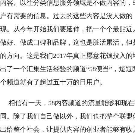
内容。以往分类信息服务领域是不做内容的，5
户有需要的信息。过去的这些内容是没人做的
现。从今年开始我们要延伸，把一个个最贴近
做好、做成口碑和品牌，这也是脏活累活，但
的方向。这是我们2017年真正愿意花钱投入
出了一个汇集生活经验的频道“58便当”，短
个频道就有了超过五十万的日用户。
相信有一天，
58内容频道的流量能够和现在整体
同。除了我们自己做以外，我们也把整个联盟
出给整个社会，让提供内容的创业者能够有收