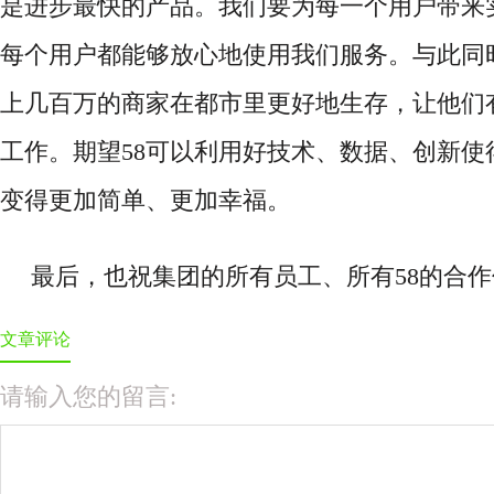
是进步最快的产品。我们要为每一个用户带来
每个用户都能够放心地使用我们服务。与此同
上几百万的商家在都市里更好地生存，让他们
工作。期望
58可以利用好技术、数据、创新使
变得更加简单、更加幸福。
最后，也祝集团的所有员工、所有
58的合
文章评论
请输入您的留言: