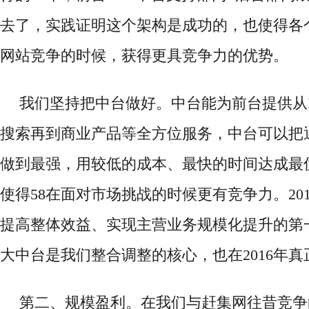
去了，实践证明这个架构是成功的，也使得各
网站竞争的时候，获得更具竞争力的优势。
我们坚持把中台做好。中台能为前台提供从
搜索再到商业产品等全方位服务，中台可以把
做到最强，用较低的成本、最快的时间达成最
使得58在面对市场挑战的时候更有竞争力。20
提高整体效益、实现主营业务规模化提升的第
大中台是我们整合调整的核心，也在2016年
第二、规模盈利。在我们与赶集网往昔竞争