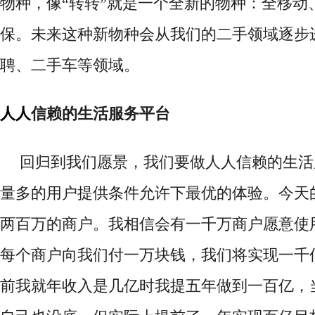
物种，像“转转”就是一个全新的物种：全移动
保。未来这种新物种会从我们的二手领域逐步
聘、二手车等领域。
人人
信赖的生活服务平台
回归到我们愿景，我们要做人人信赖的生活
量多的用户提供条件允许下最优的体验。今天
两百万的商户。我相信会有一千万商户愿意使
每个商户向我们付一万块钱，我们将实现一千
前我就年收入是几亿时我提五年做到一百亿，