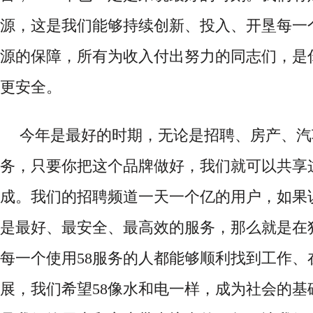
源，这是我们能够持续创新、投入、开垦每一
源的保障，所有为收入付出努力的同志们，是
更安全。
今年是最好的时期，无论是招聘、房产、汽
务，只要你把这个品牌做好，我们就可以共享
成。我们的招聘频道一天一个亿的用户，如果
是最好、最安全、最高效的服务，那么就是在
每一个使用
58服务的人都能够顺利找到工作、
展，我们希望58像水和电一样，成为社会的基础