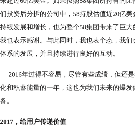
来超过60亿美金。如果按照58集团所持有的
们投资后分拆的公司中，58持股估值近20亿
持续发展和增长，也为整个58集团带来了巨大
我也表示感谢。与此同时，我也表个态，我们
体系的发展，并且持续进行良好的互动。
2016年过得不容易，尽管有些成绩，但还
化和积蓄能量的一年，这也为我们未来的爆发
备。
2017，给用户传递价值