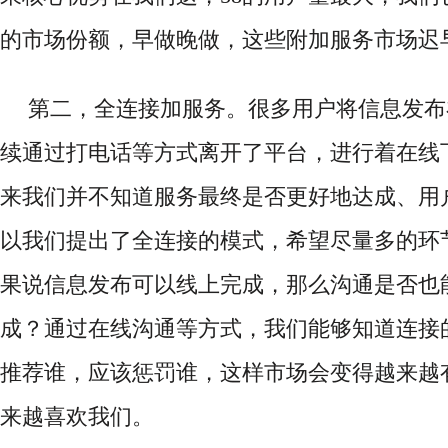
的市场份额，早做晚做，这些附加服务市场迟
第二，全连接加服务。很多用户将信息发布
续通过打电话等方式离开了平台，进行着在线
来我们并不知道服务最终是否更好地达成、用
以我们提出了全连接的模式，希望尽量多的环
果说信息发布可以线上完成，那么沟通是否也
成？通过在线沟通等方式，我们能够知道连接
推荐谁，应该惩罚谁，这样市场会变得越来越
来越喜欢我们。