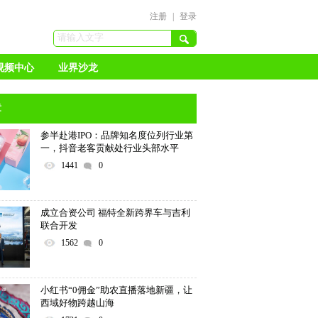
注册
|
登录
视频中心
业界沙龙
章
参半赴港IPO：品牌知名度位列行业第
一，抖音老客贡献处行业头部水平
1441
0
成立合资公司 福特全新跨界车与吉利
联合开发
1562
0
小红书“0佣金”助农直播落地新疆，让
西域好物跨越山海