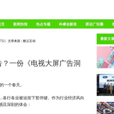
首页
新闻快报
热点专题
科睿创新奖
图说广告圈
最新文
2752
|
文章来源：酷云互动
告？一份《电视大屏广告洞
熬的一个春天。
…各行各业被迫按下暂停键。作为行业经济风向
感且深刻的体会：