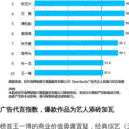
广告代言指数
，
爆款作品为艺人添砖加瓦
榜首王一博的商业价值毋庸置疑，经典综艺《