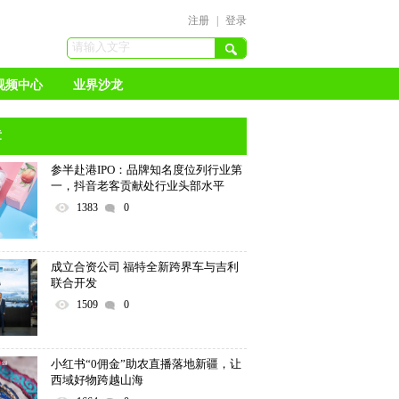
注册
|
登录
视频中心
业界沙龙
章
参半赴港IPO：品牌知名度位列行业第
一，抖音老客贡献处行业头部水平
1383
0
成立合资公司 福特全新跨界车与吉利
联合开发
1509
0
小红书“0佣金”助农直播落地新疆，让
西域好物跨越山海