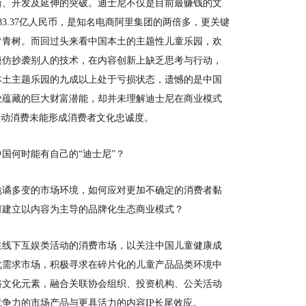
新、开发及延伸的突破。迪士尼不仅是目前最赚钱的文
583.37亿人民币，是知名电商阿里集团的两倍多，更关键
常青树。而回过头来看中国本土的主题性儿童乐园，欢
模仿抄袭别人的技术，在内容创新上缺乏思考与行动，
本土主题乐园的九成以上处于亏损状态，遗憾的是中国
业蕴藏的巨大财富潜能，却并未理解迪士尼在商业模式
冲动消费未能形成消费者文化忠诚度。
中国何时能有自己的
“迪士尼”？
诡谲多变的市场环境，如何应对更加不确定的消费者黏
何建立以内容为主导的品牌化生态商业模式？
注线下互娱类活动的消费市场，以关注中国儿童健康成
化需求市场，积极寻求在碎片化的儿童产品品类环境中
俗文化元素，融合关联协会组织、投资机构、公关活动
竞争力的市场产品与更具活力的内容
IP长尾效应。