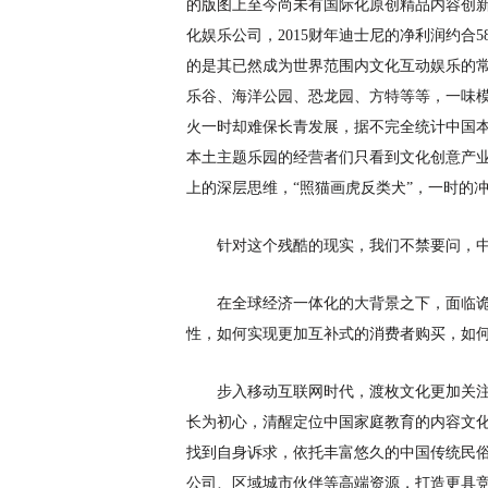
的版图上至今尚未有国际化原创精品内容创
化娱乐公司，
2015财年迪士尼的净利润约合
的是其已然成为世界范围内文化互动娱乐的
乐谷、海洋公园、恐龙园、方特等等，一味
火一时却难保长青发展，据不完全统计中国
本土主题乐园的经营者们只看到文化创意产
上的深层思维，“照猫画虎反类犬”，一时的
针对这个残酷的现实，我们不禁要问，
在全球经济一体化的大背景之下，面临
性，如何实现更加互补式的消费者购买，如
步入移动互联网时代，渡枚文化更加关
长为初心，清醒定位中国家庭教育的内容文
找到自身诉求，依托丰富悠久的中国传统民
公司、区域城市伙伴等高端资源，打造更具