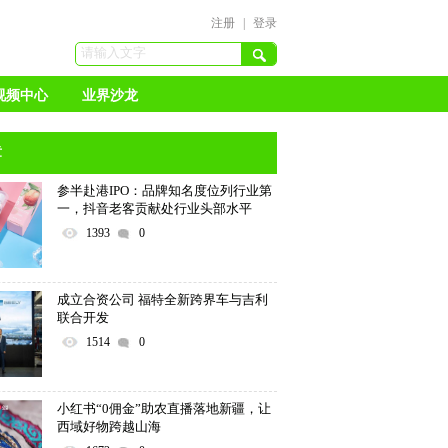
注册
|
登录
视频中心
业界沙龙
章
参半赴港IPO：品牌知名度位列行业第
一，抖音老客贡献处行业头部水平
1393
0
成立合资公司 福特全新跨界车与吉利
联合开发
1514
0
小红书“0佣金”助农直播落地新疆，让
西域好物跨越山海