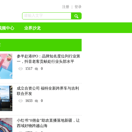
注册
|
登录
视频中心
业界沙龙
章
参半赴港IPO：品牌知名度位列行业第
一，抖音老客贡献处行业头部水平
1517
0
成立合资公司 福特全新跨界车与吉利
联合开发
1633
0
小红书“0佣金”助农直播落地新疆，让
西域好物跨越山海