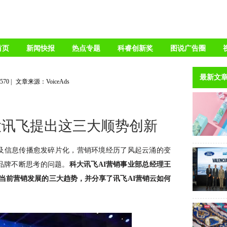
首页
新闻快报
热点专题
科睿创新奖
图说广告圈
最新文
4570
|
文章来源：VoiceAds
大讯飞提出这三大顺势创新
及信息传播愈发碎片化，营销环境经历了风起云涌的变
品牌不断思考的问题。
科大讯飞
AI营销事业部总经理王
了当前营销发展的三大趋势，并分享了讯飞AI营销云如何