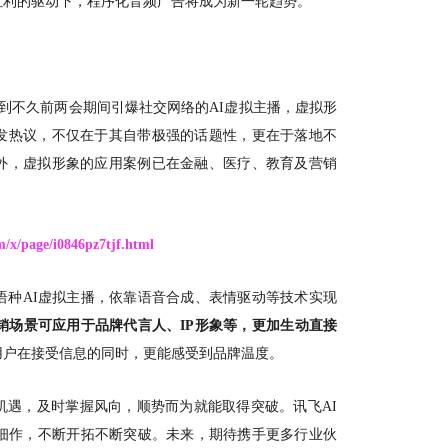
红利的驱动下，程序化音频广告将成为新一轮趋势。
O”，到不久前两会期间引爆社交网络的AI虚拟主播
，
虚拟形
发热议，不仅在于其自带极强的话题性，更在于落地不
外，虚拟形象的应用案例已在金融、医疗、教育及营销
m/x/page/i0846pz7tjf.html
语种
AI虚拟主播，依靠语音合成、表情驱动等技术实现
销场景可应用于品牌代言人、IP形象等
，
更加生动直接
用户在接受信息的同时，更能感受到品牌温度。
机遇，及时掌握风向，顺势而为就能取得突破。讯飞
AI
耕细作，不断开拓不断突破。未来，期待携手更多行业伙