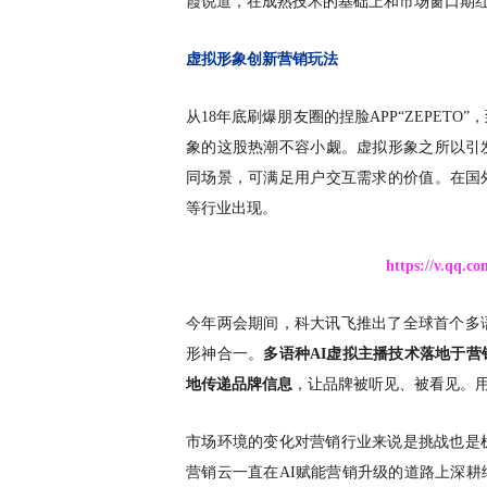
霞说道，在成熟技术的基础上和市场窗口期
虚拟形象创新营销玩法
从
18年底刷爆朋友圈的捏脸APP“ZEPET
象的这股热潮不容小觑。虚拟形象之所以引
同场景，可满足用户交互需求的价值。在国
等行业出现。
https://v.qq.co
今年两会期间，科大讯飞推出了全球首个多
形神合一。
多语种
AI虚拟主播技术落地于营
地传递品牌信息
，让品牌被听见、被看见。
市场环境的变化对营销行业来说是挑战也是
营销云一直在AI赋能营销升级的道路上深