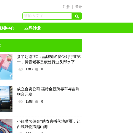
注册
|
登录
视频中心
业界沙龙
章
参半赴港IPO：品牌知名度位列行业第
一，抖音老客贡献处行业头部水平
1383
0
成立合资公司 福特全新跨界车与吉利
联合开发
1508
0
小红书“0佣金”助农直播落地新疆，让
西域好物跨越山海