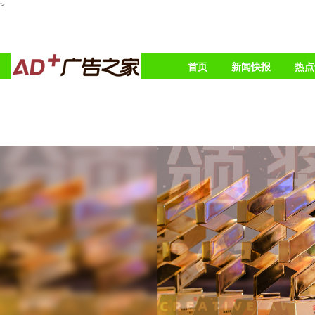
>
首页
新闻快报
热点