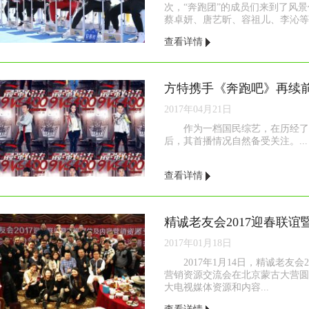
次，“奔跑团”的成员们来到了风
蔡卓妍、唐艺昕、容祖儿、李沁等..
查看详情
2017年04月21日
作为一档国民综艺，在历经了
后，其首播情况自然备受关注。...
查看详情
精诚老友会2017迎春联
2017年01月18日
2017年1月14日，精诚老友
营销资源交流会在北京蒙古大营圆
大电视媒体资源和内容...