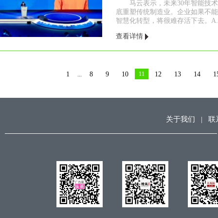
马云表示，未来30年智能技
底重塑传统制造业。企业如果不能
智慧化转型，将很难存活下去。A..
查看详情
1
8
9
10
11
12
13
14
1
...
关于我们
|
联