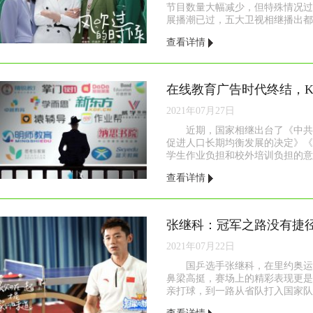
节目数量大幅减少，但特殊情况过
展播潮已过，五大卫视相继播出都..
查看详情
在线教育广告时代终结，K
2021年07月27日
近期，国家相继出台了《中共
促进人口长期均衡发展的决定》《
学生作业负担和校外培训负担的意见
查看详情
张继科：冠军之路没有捷
2021年07月22日
国乒选手张继科，在里约奥运
鼻梁高挺，赛场上的精彩表现更是
亲打球，到一路从省队打入国家队..