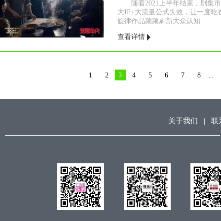
随着2021上半年结束，剧集
大IP+大流量公式失效，让一度
旋律作品频频刷新大众认知...
查看详情
1
2
3
4
5
6
7
8
...
关于我们
|
联