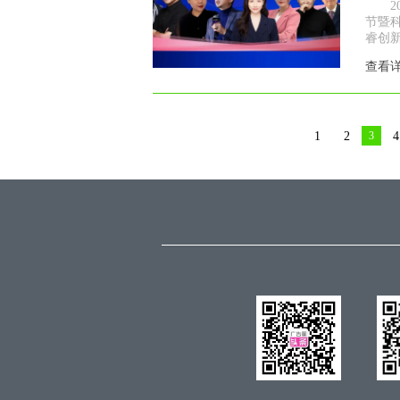
节暨
睿创新
查看
1
2
3
4