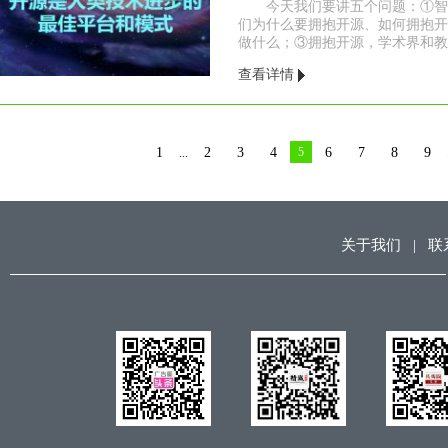
今天我们要讲五个问题：①智
们为什么要拥抱开源、如何拥抱开
做什么；③拥抱开源，学术界和教育
查看详情
1
2
3
4
5
6
7
8
9
...
关于我们
|
联