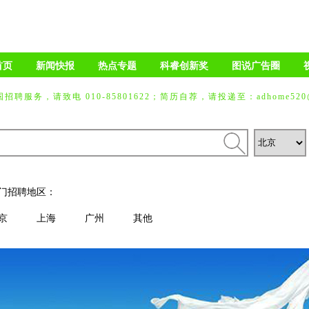
首页
新闻快报
热点专题
科睿创新奖
图说广告圈
招聘服务，请致电 010-85801622；简历自荐，请投递至：adhome520@
门招聘地区：
京
上海
广州
其他